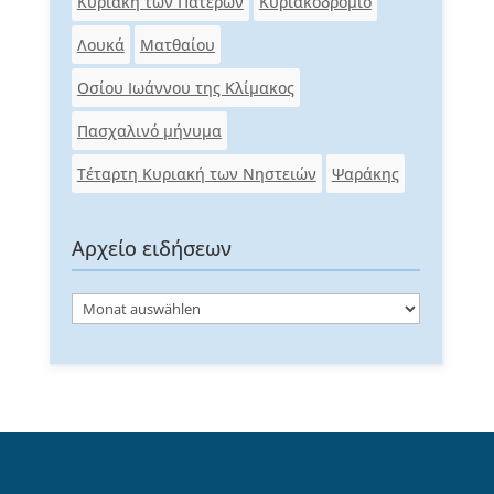
Κυριακή των Πατέρων
Κυριακοδρόμιο
Λουκά
Ματθαίου
Οσίου Ιωάννου της Κλίμακος
Πασχαλινό μήνυμα
Τέταρτη Κυριακή των Νηστειών
Ψαράκης
Αρχείο ειδήσεων
Αρχείο
ειδήσεων