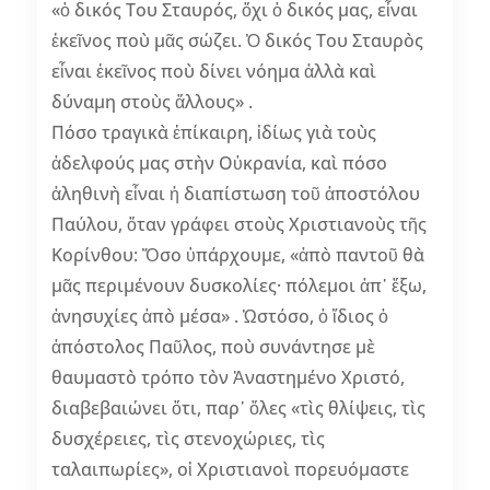
«ὁ δικός Του Σταυρός, ὄχι ὁ δικός μας, εἶναι
ἐκεῖνος ποὺ μᾶς σώζει. Ὁ δικός Του Σταυρὸς
εἶναι ἐκεῖνος ποὺ δίνει νόημα ἀλλὰ καὶ
δύναμη στοὺς ἄλλους» .
Πόσο τραγικὰ ἐπίκαιρη, ἰδίως γιὰ τοὺς
ἀδελφούς μας στὴν Οὐκρανία, καὶ πόσο
ἀληθινὴ εἶναι ἡ διαπίστωση τοῦ ἀποστόλου
Παύλου, ὅταν γράφει στοὺς Χριστιανοὺς τῆς
Κορίνθου: Ὅσο ὑπάρχουμε, «ἀπὸ παντοῦ θὰ
μᾶς περιμένουν δυσκολίες· πόλεμοι ἀπ᾽ ἔξω,
ἀνησυχίες ἀπὸ μέσα» . Ὡστόσο, ὁ ἴδιος ὁ
ἀπόστολος Παῦλος, ποὺ συνάντησε μὲ
θαυμαστὸ τρόπο τὸν Ἀναστημένο Χριστό,
διαβεβαιώνει ὅτι, παρ᾽ ὅλες «τὶς θλίψεις, τὶς
δυσχέρειες, τὶς στενοχώριες, τὶς
ταλαιπωρίες», οἱ Χριστιανοὶ πορευόμαστε