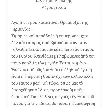
Kεντρῴας Eὐρώπης
Aὐγουστίνου
Ἀγαπητοί μου Χριστιανοὶ Ὀρθόδοξοι τῆς
Γερμανίας!
Ὄμορφη καὶ παράδοξη ἡ σημερινὴ νύχτα!
Δὲν πάει καιρὸς ποὺ βρισκόμασταν στὸν
Γολγοθᾶ. Στεκόμασταν κάτω ἀπὸ τὸν σταυρὸ
τοῦ Κυρίου. Ἀτενίζαμε μὲ λαβωμένες ἀπὸ τὸν
πόνο καρδιὲς τὸν μεγάλο Ἐσταυρωμένο.
Ἐκεῖνον ποὺ μᾶς ἔμαθε ὅτι ἡ ἀληθινὴ ἀγάπη
εἶναι ἡ ὑπέρτατη θυσία· ὄχι τῶν ἄλλων ἀλλὰ
τοῦ ἑαυτοῦ μας. Καὶ τώρα, ὅπως μᾶς τὸ
ὑποσχέθηκε ὁ Ἴδιος, προσδοκοῦμε τὴν
ἀνάστασή Του. Σὲ λίγες στιγμὲς τὴν θέση τοῦ
πόνου γιὰ τὴν ἀδικία θὰ πάρει ἡ ἀνακούφιση