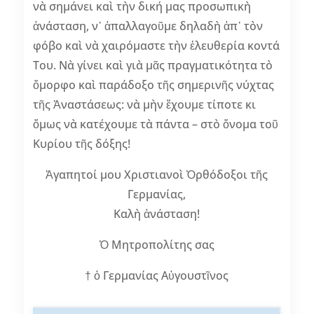
νὰ σημάνει καὶ τὴν δική μας προσωπικὴ
ἀνάσταση, ν᾽ ἀπαλλαγοῦμε δηλαδὴ ἀπ᾽ τὸν
φόβο καὶ νὰ χαιρόμαστε τὴν ἐλευθερία κοντά
Του. Νὰ γίνει καὶ γιὰ μᾶς πραγματικότητα τὸ
ὄμορφο καὶ παράδοξο τῆς σημερινῆς νύχτας
τῆς Ἀναστάσεως: νὰ μὴν ἔχουμε τίποτε κι
ὅμως νὰ κατέχουμε τὰ πάντα – στὸ ὄνομα τοῦ
Κυρίου τῆς δόξης!
Ἀγαπητοί μου Χριστιανοὶ Ὀρθόδοξοι τῆς
Γερμανίας,
Καλὴ ἀνάσταση!
Ὁ Μητροπολίτης σας
† ὁ Γερμανίας Αὐγουστῖνος