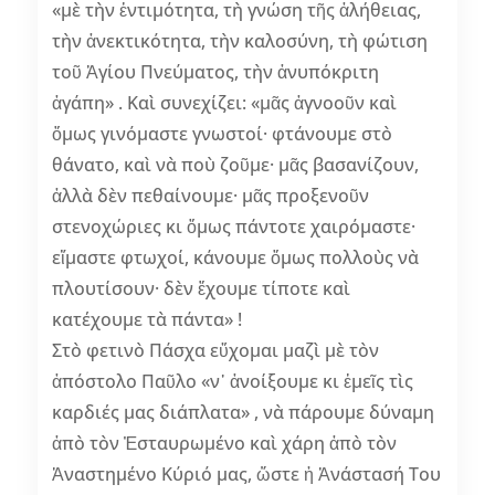
«μὲ τὴν ἐντιμότητα, τὴ γνώση τῆς ἀλήθειας,
τὴν ἀνεκτικότητα, τὴν καλοσύνη, τὴ φώτιση
τοῦ Ἁγίου Πνεύματος, τὴν ἀνυπόκριτη
ἀγάπη» . Καὶ συνεχίζει: «μᾶς ἀγνοοῦν καὶ
ὅμως γινόμαστε γνωστοί· φτάνουμε στὸ
θάνατο, καὶ νὰ ποὺ ζοῦμε· μᾶς βασανίζουν,
ἀλλὰ δὲν πεθαίνουμε· μᾶς προξενοῦν
στενοχώριες κι ὅμως πάντοτε χαιρόμαστε·
εἴμαστε φτωχοί, κάνουμε ὅμως πολλοὺς νὰ
πλουτίσουν· δὲν ἔχουμε τίποτε καὶ
κατέχουμε τὰ πάντα» !
Στὸ φετινὸ Πάσχα εὔχομαι μαζὶ μὲ τὸν
ἀπόστολο Παῦλο «ν᾽ ἀνοίξουμε κι ἐμεῖς τὶς
καρδιές μας διάπλατα» , νὰ πάρουμε δύναμη
ἀπὸ τὸν Ἐσταυρωμένο καὶ χάρη ἀπὸ τὸν
Ἀναστημένο Κύριό μας, ὥστε ἡ Ἀνάστασή Του