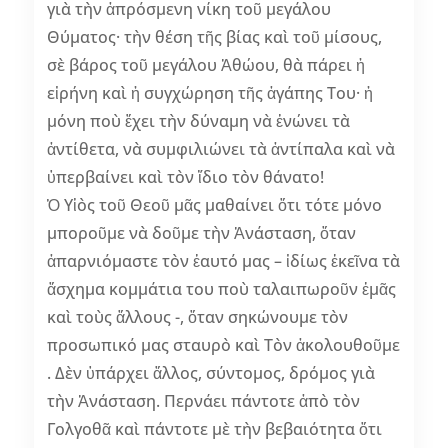
γιὰ τὴν ἀπρόσμενη νίκη τοῦ μεγάλου
Θύματος· τὴν θέση τῆς βίας καὶ τοῦ μίσους,
σὲ βάρος τοῦ μεγάλου Ἀθώου, θὰ πάρει ἡ
εἰρήνη καὶ ἡ συγχώρηση τῆς ἀγάπης Του· ἡ
μόνη ποὺ ἔχει τὴν δύναμη νὰ ἑνώνει τὰ
ἀντίθετα, νὰ συμφιλιώνει τὰ ἀντίπαλα καὶ νὰ
ὑπερβαίνει καὶ τὸν ἴδιο τὸν θάνατο!
Ὁ Υἱὸς τοῦ Θεοῦ μᾶς μαθαίνει ὅτι τότε μόνο
μποροῦμε νὰ δοῦμε τὴν Ἀνάσταση, ὅταν
ἀπαρνιόμαστε τὸν ἑαυτό μας – ἰδίως ἐκεῖνα τὰ
ἄσχημα κομμάτια του ποὺ ταλαιπωροῦν ἐμᾶς
καὶ τοὺς ἄλλους -, ὅταν σηκώνουμε τὸν
προσωπικό μας σταυρὸ καὶ Τὸν ἀκολουθοῦμε
. Δὲν ὑπάρχει ἄλλος, σύντομος, δρόμος γιὰ
τὴν Ἀνάσταση. Περνάει πάντοτε ἀπὸ τὸν
Γολγοθᾶ καὶ πάντοτε μὲ τὴν βεβαιότητα ὅτι