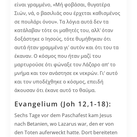
είναι γραμμένο, «Μή φοβάσαι, θυγατέρα
Σιών, νά, ο βασιλιάς σου έρχεται καθισμένος
σε πουλάρι όνου». Τα λόγια αυτά δεν τα
κατάλαβαν τότε οι μαθητές του, αλλ’ όταν
δοξάστηκε ο Ιησούς, τότε θυμήθηκαν ότι
αυτά ήταν γραμμένα γι’ αυτόν και ότι του τα
έκαναν. Ο κόσμος που ήταν μαζί του
μαρτυρούσε ότι φώναξε τον Λάζαρο απ‘ το
μνήμα και τον ανάστησε εκ νεκρών. Γι‘ αυτό
και τον υποδέχθηκε ο κόσμος, επειδή
άκουσαν ότι έκανε αυτό το θαύμα.
Evangelium (Joh 12,1-18):
Sechs Tage vor dem Paschafest kam Jesus
nach Betanien, wo Lazarus war, den er von
den Toten auferweckt hatte. Dort bereiteten