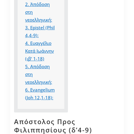
2.
Ἀπόδοση
στη
νεοελληνική:
3.
Epistel (Phil
4,4-9):
4.
Ευαγγέλιο
Κατά Ιωάννην
(ιβ‘ 1-18)
5.
Απόδοση
στη
νεοελληνική:
6.
Evangelium
(Joh 12,1-18):
Απόστολος Προς
Φιλιππησίους (δ’4-9)