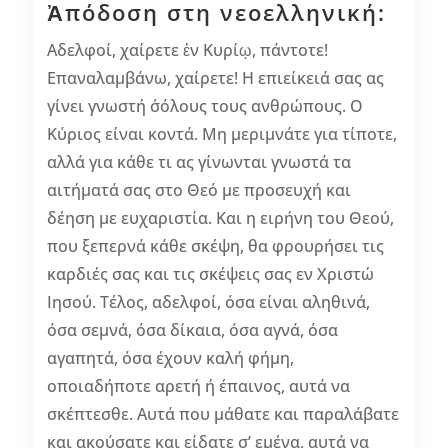
Ἀπόδοση στη νεοελληνική:
Αδελφοί, χαίρετε ἐν Κυρίῳ, πάντοτε!
Επαναλαμβάνω, χαίρετε! Η επιείκειά σας ας
γίνει γνωστή σ΄όλους τους ανθρώπους. Ο
Κύριος είναι κοντά. Μη μεριμνάτε για τίποτε,
αλλά για κάθε τι ας γίνωνται γνωστά τα
αιτήματά σας στο Θεό με προσευχή και
δέηση με ευχαριστία. Και η ειρήνη του Θεού,
που ξεπερνά κάθε σκέψη, θα φρουρήσει τις
καρδιές σας και τις σκέψεις σας εν Χριστώ
Ιησού. Τέλος, αδελφοί, όσα είναι αληθινά,
όσα σεμνά, όσα δίκαια, όσα αγνά, όσα
αγαπητά, όσα έχουν καλή φήμη,
οποιαδήποτε αρετή ή έπαινος, αυτά να
σκέπτεσθε. Αυτά που μάθατε και παραλάβατε
και ακούσατε και είδατε σ’ εμένα, αυτά να