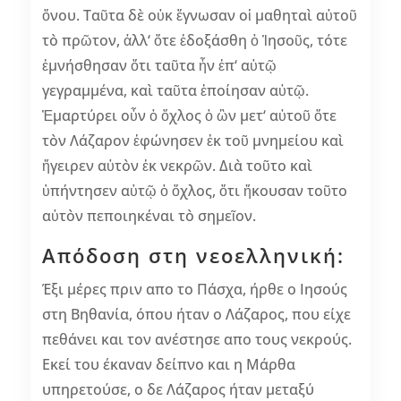
ὄνου. Ταῦτα δὲ οὐκ ἔγνωσαν οἱ μαθηταὶ αὐτοῦ
τὸ πρῶτον, ἀλλ‘ ὅτε ἐδοξάσθη ὁ Ἰησοῦς, τότε
ἐμνήσθησαν ὅτι ταῦτα ἦν ἐπ‘ αὐτῷ
γεγραμμένα, καὶ ταῦτα ἐποίησαν αὐτῷ.
Ἐμαρτύρει οὖν ὁ ὄχλος ὁ ὢν μετ‘ αὐτοῦ ὅτε
τὸν Λάζαρον ἐφώνησεν ἐκ τοῦ μνημείου καὶ
ἤγειρεν αὐτὸν ἐκ νεκρῶν. Διὰ τοῦτο καὶ
ὑπήντησεν αὐτῷ ὁ ὄχλος, ὅτι ἤκουσαν τοῦτο
αὐτὸν πεποιηκέναι τὸ σημεῖον.
Απόδοση στη νεοελληνική:
Έξι μέρες πριν απο το Πάσχα, ήρθε ο Ιησούς
στη Βηθανία, όπου ήταν ο Λάζαρος, που είχε
πεθάνει και τον ανέστησε απο τους νεκρούς.
Εκεί του έκαναν δείπνο και η Μάρθα
υπηρετούσε, ο δε Λάζαρος ήταν μεταξύ