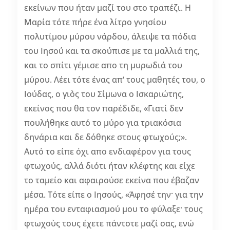
εκείνων που ήταν μαζί του στο τραπέζι. Η
Μαρία τότε πήρε ένα λίτρο γνησίου
πολυτίμου μύρου νάρδου, άλειψε τα πόδια
του Ιησού και τα σκούπισε με τα μαλλιά της,
και το σπίτι γέμισε απο τη μυρωδιά του
μύρου. Λέει τότε ένας απ‘ τους μαθητές του, ο
Ιούδας, ο γιὸς του Σίμωνα ο Ισκαριώτης,
εκείνος που θα τον παρέδιδε, «Γιατί δεν
πουλήθηκε αυτό το μύρο για τριακόσια
δηνάρια και δε δόθηκε στους φτωχούς;».
Αυτό το είπε όχι απο ενδιαφέρον για τους
φτωχούς, αλλά διότι ήταν κλέφτης και είχε
το ταμείο και αφαιρούσε εκείνα που έβαζαν
μέσα. Τότε είπε ο Ιησούς, «Άφησέ την· για την
ημέρα του ενταφιασμού μου το φύλαξε· τους
φτωχοὺς τους έχετε πάντοτε μαζί σας, ενώ