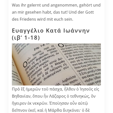
Was ihr gelernt und angenommen, gehört und
an mir gesehen habt, das tut! Und der Gott
des Friedens wird mit euch sein.
Ευαγγέλιο Κατά Ιωάννην
(ιβ‘ 1-18)
Πρὸ ἓξ ἡμερῶν τοῦ πάσχα, ἦλθεν ὁ Ἰησοῦς εἰς
Βηθανίαν, ὅπου ἦν Λάζαρος ὁ τεθνηκώς, ὃν
ἤγειρεν ἐκ νεκρῶν. Ἐποίησαν οὖν αὐτῷ
δεῖπνον ἐκεῖ, καὶ ἡ Μάρθα διηκόνει· ὁ δὲ