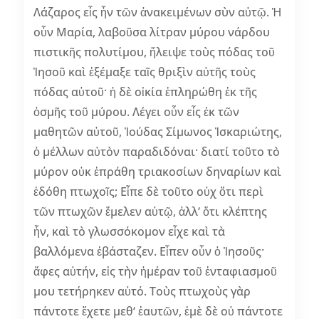
Λάζαρος εἷς ἦν τῶν ἀνακειμένων σὺν αὐτῷ. Ἡ
οὖν Μαρία, λαβοῦσα λίτραν μύρου νάρδου
πιστικῆς πολυτίμου, ἤλειψε τοὺς πόδας τοῦ
Ἰησοῦ καὶ ἐξέμαξε ταῖς θριξὶν αὐτῆς τοὺς
πόδας αὐτοῦ· ἡ δὲ οἰκία ἐπληρώθη ἐκ τῆς
ὀσμῆς τοῦ μύρου. Λέγει οὖν εἷς ἐκ τῶν
μαθητῶν αὐτοῦ, Ἰούδας Σίμωνος Ἰσκαριώτης,
ὁ μέλλων αὐτὸν παραδιδόναι· διατί τοῦτο τὸ
μύρον οὐκ ἐπράθη τριακοσίων δηναρίων καὶ
ἐδόθη πτωχοῖς; Εἶπε δὲ τοῦτο οὐχ ὅτι περὶ
τῶν πτωχῶν ἔμελεν αὐτῷ, ἀλλ‘ ὅτι κλέπτης
ἦν, καὶ τὸ γλωσσόκομον εἶχε καὶ τὰ
βαλλόμενα ἐβάσταζεν. Εἶπεν οὖν ὁ Ἰησοῦς·
ἄφες αὐτήν, εἰς τὴν ἡμέραν τοῦ ἐνταφιασμοῦ
μου τετήρηκεν αὐτό. Τοὺς πτωχοὺς γὰρ
πάντοτε ἔχετε μεθ‘ ἑαυτῶν, ἐμὲ δὲ οὐ πάντοτε