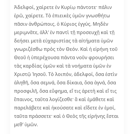
Ἀδελφοί, χαίρετε ἐν Κυρίῳ πάντοτε· πάλιν
ἐρῶ, χαίρετε. Τὸ ἐπιεικὲς ὑμῶν γνωσθήτω
πᾶσιν ἀνθρώποις. ὁ Κύριος ἐγγύς. Μηδὲν
μεριμνᾶτε, ἀλλ‘ ἐν παντὶ τῇ προσευχῇ καὶ τῇ
δεήσει μετὰ εὐχαριστίας τὰ αἰτήματα ὑμῶν
γνωριζέσθω πρὸς τὸν Θεόν. Καὶ ἡ εἰρήνη τοῦ
Θεοῦ ἡ ὑπερέχουσα πάντα νοῦν φρουρήσει
τὰς καρδίας ὑμῶν καὶ τὰ νοήματα ὑμῶν ἐν
Χριστῷ Ἰησοῦ. Τὸ λοιπόν, ἀδελφοί, ὅσα ἐστὶν
ἀληθῆ, ὅσα σεμνά, ὅσα δίκαια, ὅσα ἁγνά, ὅσα
προσφιλῆ, ὅσα εὔφημα, εἴ τις ἀρετὴ καὶ εἴ τις
ἔπαινος, ταῦτα λογίζεσθε· ἃ καὶ ἐμάθετε καὶ
παρελάβετε καὶ ἠκούσατε καὶ εἴδετε ἐν ἐμοί,
ταῦτα πράσσετε· καὶ ὁ Θεὸς τῆς εἰρήνης ἔσται
μεθ‘ ὑμῶν.