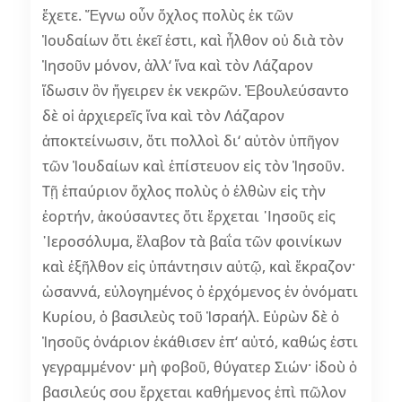
ἔχετε. Ἔγνω οὖν ὄχλος πολὺς ἐκ τῶν
Ἰουδαίων ὅτι ἐκεῖ ἐστι, καὶ ἦλθον οὐ διὰ τὸν
Ἰησοῦν μόνον, ἀλλ‘ ἵνα καὶ τὸν Λάζαρον
ἴδωσιν ὃν ἤγειρεν ἐκ νεκρῶν. Ἐβουλεύσαντο
δὲ οἱ ἀρχιερεῖς ἵνα καὶ τὸν Λάζαρον
ἀποκτείνωσιν, ὅτι πολλοὶ δι‘ αὐτὸν ὑπῆγον
τῶν Ἰουδαίων καὶ ἐπίστευον εἰς τὸν Ἰησοῦν.
Τῇ ἐπαύριον ὄχλος πολὺς ὁ ἐλθὼν εἰς τὴν
ἑορτήν, ἀκούσαντες ὅτι ἔρχεται ᾿Ιησοῦς εἰς
῾Ιεροσόλυμα, ἔλαβον τὰ βαΐα τῶν φοινίκων
καὶ ἐξῆλθον εἰς ὑπάντησιν αὐτῷ, καὶ ἔκραζον·
ὡσαννά, εὐλογημένος ὁ ἐρχόμενος ἐν ὀνόματι
Κυρίου, ὁ βασιλεὺς τοῦ Ἰσραήλ. Εὑρὼν δὲ ὁ
Ἰησοῦς ὀνάριον ἐκάθισεν ἐπ‘ αὐτό, καθώς ἐστι
γεγραμμένον· μὴ φοβοῦ, θύγατερ Σιών· ἰδοὺ ὁ
βασιλεύς σου ἔρχεται καθήμενος ἐπὶ πῶλον