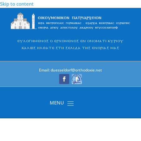
Skip to content
Ευλογημένος ο Ερχόμενος εν ονόματι Κυρίου
Καλώς ήλθατε στη σελίδα της Ενορίας μας
Email: duesseldorf@orthodoxie.net