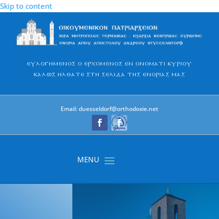
Skip to content
Ευλογημένος ο Ερχόμενος εν ονόματι Κυρίου
Καλώς ήλθατε στη σελίδα της Ενορίας μας
Email: duesseldorf@orthodoxie.net