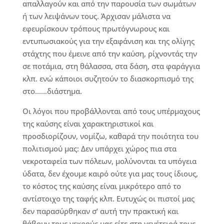
απαλλαγούν και από την παρουσία των σωμάτων
ή των λειψάνων τους. Άρχισαν μάλιστα να
εφευρίσκουν τρόπους πρωτόγνωρους και
εντυπωσιακούς για την εξαφάνιση και της ολίγης
στάχτης που έμεινε από την καύση, ρίχνοντάς την
σε ποτάμια, στη θάλασσα, στα δάση, στα φαράγγια
κλπ. ενώ κάποιοι συζητούν το διασκορπισμό της
στο……διάστημα.
Οι λόγοι που προβάλλονται από τους υπέρμαχους
της καύσης είναι χαρακτηριστικοί και
προσδιορίζουν, νομίζω, καθαρά την ποιότητα του
πολιτισμού μας: Δεν υπάρχει χώρος πια στα
νεκροταφεία των πόλεων, μολύνονται τα υπόγεια
ύδατα, δεν έχουμε καιρό ούτε για μας τους ίδιους,
το κόστος της καύσης είναι μικρότερο από το
αντίστοιχο της ταφής κλπ. Ευτυχώς οι πιστοί μας
δεν παρασύρθηκαν σ‘ αυτή την πρακτική και
θάβουν τους νεκρούς μας είτε στη γενέτειρά τους