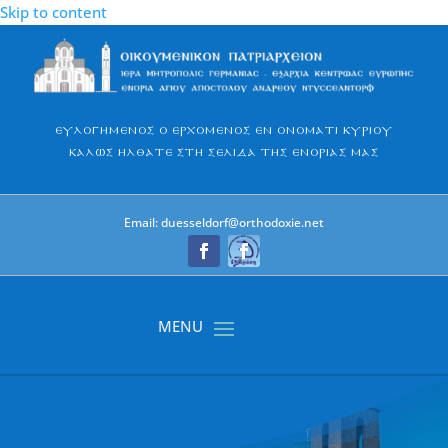
Skip to content
Ευλογημένος ο Ερχόμενος εν ονόματι Κυρίου
Καλώς ήλθατε στη σελίδα της Ενορίας μας
Email: duesseldorf@orthodoxie.net