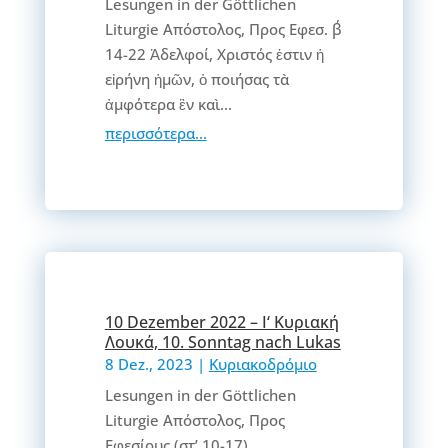
Lesungen in der Göttlichen
Liturgie Απόστολος, Προς Εφεσ. β΄
14-22 Ἀδελφοί, Χριστός ἐστιν ἡ
εἰρήνη ἡμῶν, ὁ ποιήσας τὰ
ἀμφότερα ἓν καὶ...
περισσότερα...
10 Dezember 2022 – Ι‘ Κυριακή
Λουκά, 10. Sonntag nach Lukas
8 Dez., 2023
|
Κυριακοδρόμιο
Lesungen in der Göttlichen
Liturgie Απόστολος, Προς
Εφεσίους (στ’,10-17)