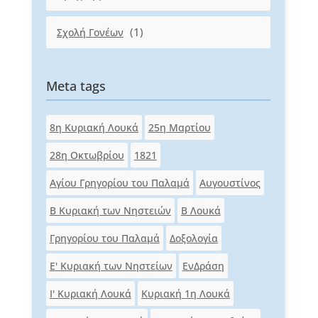
(1)
Σχολή Γονέων
Meta tags
8η Κυριακή Λουκά
25η Μαρτίου
28η Οκτωβρίου
1821
Αγίου Γρηγορίου του Παλαμά
Αυγουστίνος
Β Κυριακή των Νηστειών
Β Λουκά
Γρηγορίου του Παλαμά
Δοξολογία
Ε' Κυριακή των Νηστείων
ΕνΔράση
Ι' Κυριακή Λουκά
Κυριακή 1η Λουκά