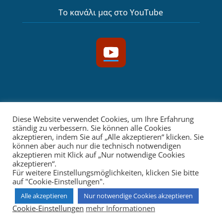
Το κανάλι μας στο YouTube
YouTube
Diese Website verwendet Cookies, um Ihre Erfahrung
ständig zu verbessern. Sie können alle Cookies
Home
Datenschutz
Impressum
akzeptieren, indem Sie auf „Alle akzeptieren“ klicken. Sie
können aber auch nur die technisch notwendigen
Allg. Nutzungsbedingungen
Kontakt
akzeptieren mit Klick auf „Nur notwendige Cookies
akzeptieren“.
Für weitere Einstellungsmöglichkeiten, klicken Sie bitte
auf "Cookie-Einstellungen".
Copyright © 2021 agiosandreas.de |
Alle akzeptieren
Nur notwendige Cookies akzeptieren
Web Design & Entwicklung:
Web-is-Design.de
Cookie-Einstellungen
mehr Informationen