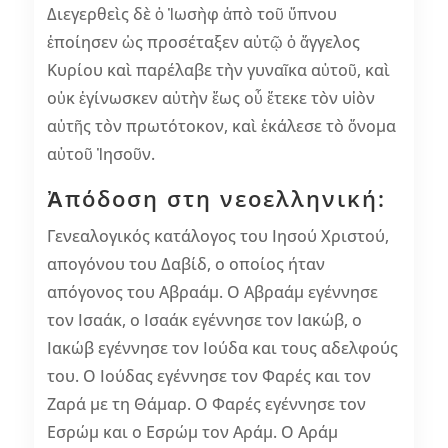
Διεγερθεὶς δὲ ὁ Ἰωσὴφ ἀπὸ τοῦ ὕπνου
ἐποίησεν ὡς προσέταξεν αὐτῷ ὁ ἄγγελος
Κυρίου καὶ παρέλαβε τὴν γυναῖκα αὐτοῦ, καὶ
οὐκ ἐγίνωσκεν αὐτὴν ἕως οὗ ἔτεκε τὸν υἱὸν
αὐτῆς τὸν πρωτότοκον, καὶ ἐκάλεσε τὸ ὄνομα
αὐτοῦ Ἰησοῦν.
Ἀπόδοση στη νεοελληνική:
Γενεαλογικός κατάλογος του Ιησού Χριστού,
απογόνου του Δαβίδ, ο οποίος ήταν
απόγονος του Αβραάμ. Ο Αβραάμ εγέννησε
τον Ισαάκ, ο Ισαάκ εγέννησε τον Ιακώβ, ο
Ιακώβ εγέννησε τον Ιούδα και τους αδελφούς
του. Ο Ιούδας εγέννησε τον Φαρές και τον
Ζαρά με τη Θάμαρ. Ο Φαρές εγέννησε τον
Εσρώμ και ο Εσρώμ τον Αράμ. Ο Αράμ