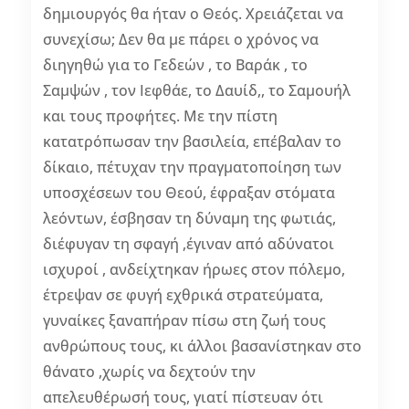
δημιουργός θα ήταν ο Θεός. Χρειάζεται να
συνεχίσω; Δεν θα με πάρει ο χρόνος να
διηγηθώ για το Γεδεών , το Βαράκ , το
Σαμψών , τον Ιεφθάε, το Δαυίδ,, το Σαμουήλ
και τους προφήτες. Με την πίστη
κατατρόπωσαν την βασιλεία, επέβαλαν το
δίκαιο, πέτυχαν την πραγματοποίηση των
υποσχέσεων του Θεού, έφραξαν στόματα
λεόντων, έσβησαν τη δύναμη της φωτιάς,
διέφυγαν τη σφαγή ,έγιναν από αδύνατοι
ισχυροί , ανδείχτηκαν ήρωες στον πόλεμο,
έτρεψαν σε φυγή εχθρικά στρατεύματα,
γυναίκες ξαναπήραν πίσω στη ζωή τους
ανθρώπους τους, κι άλλοι βασανίστηκαν στο
θάνατο ,χωρίς να δεχτούν την
απελευθέρωσή τους, γιατί πίστευαν ότι