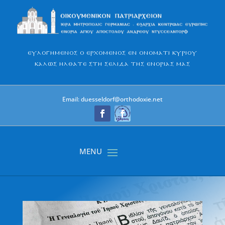
Skip
to
content
Ευλογημένος ο Ερχόμενος εν ονόματι Κυρίου
Καλώς ήλθατε στη σελίδα της Ενορίας μας
Email: duesseldorf@orthodoxie.net
Facebook
Facebook