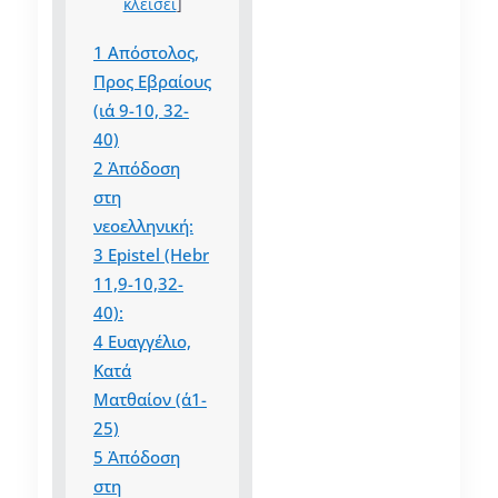
κλείσει
]
1
Απόστολος,
Προς Εβραίους
(ια΄ 9-10, 32-
40)
2
Ἀπόδοση
στη
νεοελληνική:
3
Epistel (Hebr
11,9-10,32-
40):
4
Ευαγγέλιο,
Κατά
Ματθαίον (α΄1-
25)
5
Ἀπόδοση
στη