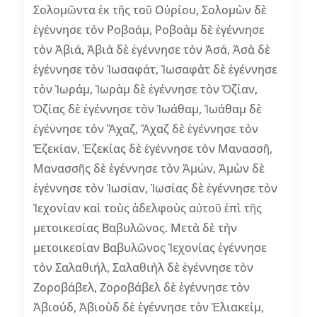
Σολομῶντα ἐκ τῆς τοῦ Οὐρίου, Σολομὼν δὲ
ἐγέννησε τὸν Ροβοάμ, Ροβοὰμ δὲ ἐγέννησε
τὸν Ἀβιά, Ἀβιὰ δὲ ἐγέννησε τὸν Ἀσά, Ἀσὰ δὲ
ἐγέννησε τὸν Ἰωσαφάτ, Ἰωσαφὰτ δὲ ἐγέννησε
τὸν Ἰωράμ, Ἰωρὰμ δὲ ἐγέννησε τὸν Ὀζίαν,
Ὀζίας δὲ ἐγέννησε τὸν Ἰωάθαμ, Ἰωάθαμ δὲ
ἐγέννησε τὸν Ἄχαζ, Ἄχαζ δὲ ἐγέννησε τὸν
Ἐζεκίαν, Ἐζεκίας δὲ ἐγέννησε τὸν Μανασσῆ,
Μανασσῆς δὲ ἐγέννησε τὸν Ἀμών, Ἀμὼν δὲ
ἐγέννησε τὸν Ἰωσίαν, Ἰωσίας δὲ ἐγέννησε τὸν
Ἰεχονίαν καὶ τοὺς ἀδελφοὺς αὐτοῦ ἐπὶ τῆς
μετοικεσίας Βαβυλῶνος. Μετὰ δὲ τὴν
μετοικεσίαν Βαβυλῶνος Ἰεχονίας ἐγέννησε
τὸν Σαλαθιήλ, Σαλαθιὴλ δὲ ἐγέννησε τὸν
Ζοροβάβελ, Ζοροβάβελ δὲ ἐγέννησε τὸν
Ἀβιούδ, Ἀβιοὺδ δὲ ἐγέννησε τὸν Ἐλιακείμ,