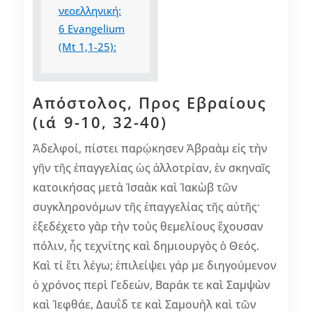
νεοελληνική:
6
Evangelium
(Mt 1,1-25):
Απόστολος, Προς Εβραίους
(ια΄ 9-10, 32-40)
Ἀδελφοί, πίστει παρῴκησεν Ἀβραὰμ εἰς τὴν
γῆν τῆς ἐπαγγελίας ὡς ἀλλοτρίαν, ἐν σκηναῖς
κατοικήσας μετὰ Ἰσαὰκ καὶ Ἰακὼβ τῶν
συγκληρονόμων τῆς ἐπαγγελίας τῆς αὐτῆς·
ἐξεδέχετο γὰρ τὴν τοὺς θεμελίους ἔχουσαν
πόλιν, ἧς τεχνίτης καὶ δημιουργὸς ὁ Θεός.
Καὶ τί ἔτι λέγω; ἐπιλείψει γάρ με διηγούμενον
ὁ χρόνος περὶ Γεδεών, Βαράκ τε καὶ Σαμψὼν
καὶ Ἰεφθάε, Δαυΐδ τε καὶ Σαμουὴλ καὶ τῶν