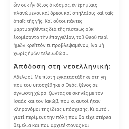
ὧν οὐκ ἦν ἄξιος ὁ κόσμος, ἐν ἐρημίαις
πλανώμενοι καὶ ὄρεσι καὶ σπηλαίοις καὶ ταῖς
ὀπαῖς τῆς γῆς. Καὶ οὗτοι πάντες
μαρτυρηθέντες διὰ τῆς πίστεως οὐκ
ἐκομίσαντο τὴν ἐπαγγελίαν, τοῦ Θεοῦ περὶ
ἡμῶν κρεῖττόν τι προβλεψαμένου, ἵνα μὴ
χωρὶς ἡμῶν τελειωθῶσι.
Ἀπόδοση στη νεοελληνική:
Αδελφοί, Με πίστη εγκαταστάθηκε στη γη
που του υποσχέθηκε ο Θεός, ξένος σε
άγνωστη χώρα, ζώντας σε σκηνές με τον
Ισαάκ και τον Ιακώβ, που κι αυτοί ήταν
κληρονόμοι της ίδιας υπόσχεσης. Κι αυτό ,
γιατί περίμενε την πόλη που θα είχε στέρεα
θεμέλια και που αρχιτέκτονας και