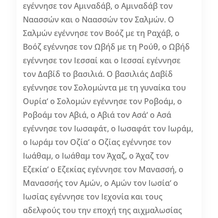
εγέννησε τον Αμιναδάβ, ο Αμιναδάβ τον
Ναασσών και ο Ναασσών τον Σαλμών. Ο
Σαλμών εγέννησε τον Βοόζ με τη Ραχάβ, ο
Βοόζ εγέννησε τον Ωβήδ με τη Ρούθ, ο Ωβήδ
εγέννησε τον Ιεσσαί και ο Ιεσσαί εγέννησε
τον Δαβίδ το βασιλιά. Ο βασιλιάς Δαβίδ
εγέννησε τον Σολομώντα με τη γυναίκα του
Ουρία‘ ο Σολομών εγέννησε τον Ροβοάμ, ο
Ροβοάμ τον Αβιά, ο Αβιά τον Ασά‘ ο Ασά
εγέννησε τον Ιωσαφάτ, ο Ιωσαφάτ τον Ιωράμ,
ο Ιωράμ τον Οζία‘ ο Οζίας εγέννησε τον
Ιωάθαμ, ο Ιωάθαμ τον Άχαζ, ο Άχαζ τον
Εζεκία‘ ο Εζεκίας εγέννησε τον Μανασσή, ο
Μανασσής τον Αμών, ο Αμών τον Ιωσία‘ ο
Ιωσίας εγέννησε τον Ιεχονία και τους
αδελφούς του την εποχή της αιχμαλωσίας