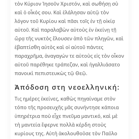
τὸν Κύριον Ἰησοῦν Χριστόν, καὶ σωθήσῃ σὺ
καὶ ὁ οἶκός σου. Καὶ ἐλάλησαν αὐτῷ τὸν
λόγον τοῦ Κυρίου καὶ πᾶσι τοῖς ἐν τῇ οἰκίᾳ
αὐτοῦ. Καὶ παραλαβὼν αὐτοὺς ἐν ἐκείνῃ τῇ
ὥρᾳ τῆς νυκτὸς ἔλουσεν ἀπὸ τῶν πληγῶν, καὶ
ἐβαπτίσθη αὐτὸς καὶ οἱ αὐτοῦ πάντες
παραχρῆμα, ἀναγαγών τε αὐτοὺς εἰς τὸν οἶκον
αὐτοῦ παρέθηκε τράπεζαν, καὶ ἠγαλλιάσατο
πανοικὶ πεπιστευκὼς τῷ Θεῷ.
Ἀπόδοση στη νεοελληνική:
Τις ημέρες ἐκείνες, καθὼς πηγαίναμε στὸν
τόπο τῆς προσευχῆς μᾶς συνήντησε κάποια
ὑπηρέτρια ποὺ εἶχε πνεῦμα μαντικό, καὶ μὲ
τὴ μαντεία ἔφερνε πολλὰ κέρδη στοὺς
κυρίους της. Αὐτὴ ἀκολουθοῦσε τὸν Παῦλο