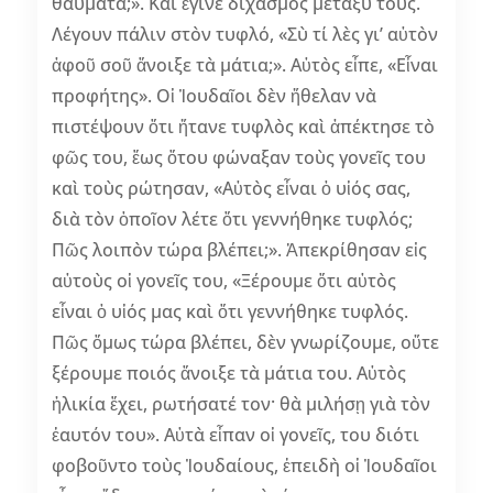
θαύματα;». Καὶ ἔγινε διχασμὸς μεταξύ τους.
Λέγουν πάλιν στὸν τυφλό, «Σὺ τί λὲς γι’ αὐτὸν
ἀφοῦ σοῦ ἄνοιξε τὰ μάτια;». Αὐτὸς εἶπε, «Εἶναι
προφήτης». Οἱ Ἰουδαῖοι δὲν ἤθελαν νὰ
πιστέψουν ὅτι ἤτανε τυφλὸς καὶ ἀπέκτησε τὸ
φῶς του, ἕως ὅτου φώναξαν τοὺς γονεῖς του
καὶ τοὺς ρώτησαν, «Αὐτὸς εἶναι ὁ υἱός σας,
διὰ τὸν ὁποῖον λέτε ὅτι γεννήθηκε τυφλός;
Πῶς λοιπὸν τώρα βλέπει;». Ἀπεκρίθησαν εἰς
αὐτοὺς οἱ γονεῖς του, «Ξέρουμε ὅτι αὐτὸς
εἶναι ὁ υἱός μας καὶ ὅτι γεννήθηκε τυφλός.
Πῶς ὅμως τώρα βλέπει, δὲν γνωρίζουμε, οὔτε
ξέρουμε ποιός ἄνοιξε τὰ μάτια του. Αὐτὸς
ἡλικία ἔχει, ρωτήσατέ τον· θὰ μιλήσῃ γιὰ τὸν
ἑαυτόν του». Αὐτὰ εἶπαν οἱ γονεῖς, του διότι
φοβοῦντο τοὺς Ἰουδαίους, ἐπειδὴ οἱ Ἰουδαῖοι