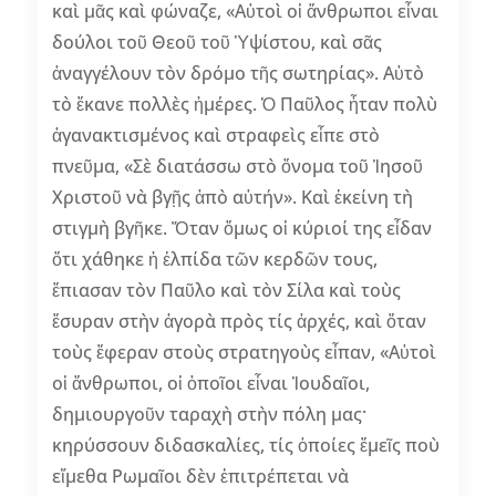
καὶ μᾶς καὶ φώναζε, «Αὐτοὶ οἱ ἄνθρωποι εἶναι
δούλοι τοῦ Θεοῦ τοῦ Ὑψίστου, καὶ σᾶς
ἀναγγέλουν τὸν δρόμο τῆς σωτηρίας». Αὐτὸ
τὸ ἔκανε πολλὲς ἡμέρες. Ὁ Παῦλος ἦταν πολὺ
ἀγανακτισμένος καὶ στραφεὶς εἶπε στὸ
πνεῦμα, «Σὲ διατάσσω στὸ ὄνομα τοῦ Ἰησοῦ
Χριστοῦ νὰ βγῇς ἀπὸ αὐτήν». Καὶ ἐκείνη τὴ
στιγμὴ βγῆκε. Ὅταν ὅμως οἱ κύριοί της εἶδαν
ὅτι χάθηκε ἡ ἐλπίδα τῶν κερδῶν τους,
ἔπιασαν τὸν Παῦλο καὶ τὸν Σίλα καὶ τοὺς
ἔσυραν στὴν ἀγορὰ πρὸς τίς ἀρχές, καὶ ὅταν
τοὺς ἔφεραν στοὺς στρατηγοὺς εἶπαν, «Αὐτοὶ
οἱ ἄνθρωποι, οἱ ὁποῖοι εἶναι Ἰουδαῖοι,
δημιουργοῦν ταραχὴ στὴν πόλη μας·
κηρύσσουν διδασκαλίες, τίς ὁποίες ἔμεῖς ποὺ
εἴμεθα Ρωμαῖοι δὲν ἐπιτρέπεται νὰ