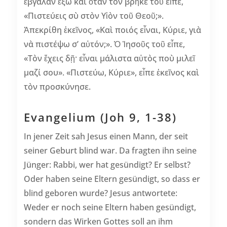
ἔβγαλαν ἔξω καὶ ὅταν τὸν βρῆκε τοῦ εἶπε,
«Πιστεύεις σὺ στὸν Υἱὸν τοῦ Θεοῦ;».
Ἀπεκρίθη ἐκεῖνος, «Καὶ ποιός εἶναι, Κύριε, γιὰ
νὰ πιστέψω σ’ αὐτόν;». Ὁ Ἰησοῦς τοῦ εἶπε,
«Τὸν ἔχεις δῇ· εἶναι μάλιστα αὐτὸς ποὺ μιλεῖ
μαζί σου». «Πιστεύω, Κύριε», εἶπε ἐκεῖνος καὶ
τὸν προσκύνησε.
Evangelium (Joh 9, 1-38)
In jener Zeit sah Jesus einen Mann, der seit
seiner Geburt blind war. Da fragten ihn seine
Jünger: Rabbi, wer hat gesündigt? Er selbst?
Oder haben seine Eltern gesündigt, so dass er
blind geboren wurde? Jesus antwortete:
Weder er noch seine Eltern haben gesündigt,
sondern das Wirken Gottes soll an ihm