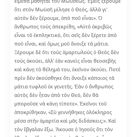
εἴμεθα μαθηταὶ τοῦ Μωϋσέως. Ἐμεῖς ξέρουμε
ὅτι στὸν Μωϋσῆ μίλησε ὁ Θεός, ἀλλὰ γι’
αὐτὸν δὲν ξέρουμε, ἀπὸ ποῦ εἶναι». Ὁ
ἄνθρωπος τοὺς ἀπεκρίθη, «Αὐτὸ ἀκριβῶς
εἶναι τὸ ἐκπληκτικό, ὅτι σεῖς δὲν ξέρετε ἀπὸ
ποῦ εἶναι, καὶ ὅμως μοῦ ἄνοιξε τὰ μάτια.
Ξέρουμε δὲ ὅτι τοὺς ἁμαρτωλοὺς ὁ Θεὸς δὲν
τοὺς ἀκούει, ἀλλ’ ἐὰν κανεὶς εἶναι θεοσεβὴς
καὶ κάνῃ τὸ θέλημά του, ἐκεῖνον ἀκούει. Ποτὲ
πρὶν δὲν ἀκούσθηκε ὅτι ἄνοιξε κάποιος τὰ
μάτια τυφλοῦ ἐκ γενετῆς. Ἐὰν ὁ ἄνθρωπος
αὐτὸς δὲν ἦταν ἀπὸ τὸν Θεό, δὲν θὰ
μποροῦσε νὰ κάνῃ τίποτε». Ἐκεῖνοι τοῦ
ἀποκρίθηκαν, «Σὺ γεννήθηκες ὁλόκληρος
μέσα στὴν ἁμαρτία καὶ μᾶς διδάσκεις;». Καὶ
τὸν ἔβγαλαν ἔξω. Ἄκουσε ὁ Ἰησοῦς ὅτι τὸν