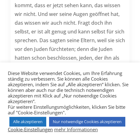
kommt, dass er jetzt sehen kann, das wissen
wir nicht. Und wer seine Augen geöffnet hat,
das wissen wir auch nicht. Fragt doch ihn
selbst, er ist alt genug und kann selbst für sich
sprechen. Das sagten seine Eltern, weil sie sich
vor den Juden fürchteten; denn die Juden
hatten schon beschlossen, jeden, der ihn als
den Messias bekenne, aus der Synagoge
Diese Website verwendet Cookies, um Ihre Erfahrung
auszustoßen. Deswegen sagten seine Eltern:
ständig zu verbessern. Sie können alle Cookies
Er ist alt genug, fragt doch ihn selbst. Da
akzeptieren, indem Sie auf „Alle akzeptieren“ klicken. Sie
können aber auch nur die technisch notwendigen
riefen die Pharisäer den Mann, der blind
akzeptieren mit Klick auf „Nur notwendige Cookies
akzeptieren“.
gewesen war, zum zweitenmal und sagten zu
Für weitere Einstellungsmöglichkeiten, klicken Sie bitte
ihm: Gib Gott die Ehre! Wir wissen, dass dieser
auf "Cookie-Einstellungen".
Mensch ein Sünder ist. Er antwortete: Ob er
Alle akzeptieren
Nur notwendige Cookies akzeptieren
ein Sünder ist, weiß ich nicht. Nur das eine
Cookie-Einstellungen
mehr Informationen
weiß ich, dass ich blind war und jetzt sehen