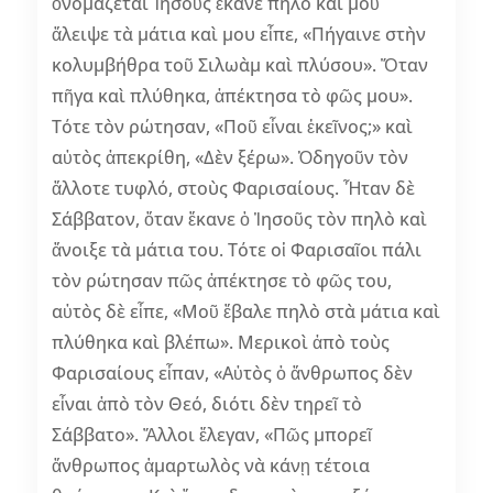
ὀνομάζεται Ἰησοῦς ἔκανε πηλὸ καὶ μοῦ
ἄλειψε τὰ μάτια καὶ μου εἶπε, «Πήγαινε στὴν
κολυμβήθρα τοῦ Σιλωὰμ καὶ πλύσου». Ὅταν
πῆγα καὶ πλύθηκα, ἀπέκτησα τὸ φῶς μου».
Τότε τὸν ρώτησαν, «Ποῦ εἶναι ἐκεῖνος;» καὶ
αὐτὸς ἀπεκρίθη, «Δὲν ξέρω». Ὁδηγοῦν τὸν
ἄλλοτε τυφλό, στοὺς Φαρισαίους. Ἦταν δὲ
Σάββατον, ὅταν ἔκανε ὁ Ἰησοῦς τὸν πηλὸ καὶ
ἄνοιξε τὰ μάτια του. Τότε οἱ Φαρισαῖοι πάλι
τὸν ρώτησαν πῶς ἀπέκτησε τὸ φῶς του,
αὐτὸς δὲ εἶπε, «Μοῦ ἔβαλε πηλὸ στὰ μάτια καὶ
πλύθηκα καὶ βλέπω». Μερικοὶ ἀπὸ τοὺς
Φαρισαίους εἶπαν, «Αὐτὸς ὁ ἄνθρωπος δὲν
εἶναι ἀπὸ τὸν Θεό, διότι δὲν τηρεῖ τὸ
Σάββατο». Ἄλλοι ἔλεγαν, «Πῶς μπορεῖ
ἄνθρωπος ἁμαρτωλὸς νὰ κάνῃ τέτοια