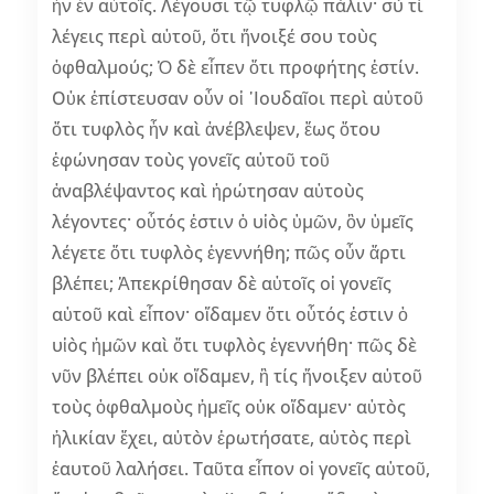
ἦν ἐν αὐτοῖς. Λέγουσι τῷ τυφλῷ πάλιν· σὺ τί
λέγεις περὶ αὐτοῦ, ὅτι ἤνοιξέ σου τοὺς
ὀφθαλμούς; Ὁ δὲ εἶπεν ὅτι προφήτης ἐστίν.
Οὐκ ἐπίστευσαν οὖν οἱ ᾿Ιουδαῖοι περὶ αὐτοῦ
ὅτι τυφλὸς ἦν καὶ ἀνέβλεψεν, ἕως ὅτου
ἐφώνησαν τοὺς γονεῖς αὐτοῦ τοῦ
ἀναβλέψαντος καὶ ἠρώτησαν αὐτοὺς
λέγοντες· οὗτός ἐστιν ὁ υἱὸς ὑμῶν, ὃν ὑμεῖς
λέγετε ὅτι τυφλὸς ἐγεννήθη; πῶς οὖν ἄρτι
βλέπει; Ἀπεκρίθησαν δὲ αὐτοῖς οἱ γονεῖς
αὐτοῦ καὶ εἶπον· οἴδαμεν ὅτι οὗτός ἐστιν ὁ
υἱὸς ἡμῶν καὶ ὅτι τυφλὸς ἐγεννήθη· πῶς δὲ
νῦν βλέπει οὐκ οἴδαμεν, ἢ τίς ἤνοιξεν αὐτοῦ
τοὺς ὀφθαλμοὺς ἡμεῖς οὐκ οἴδαμεν· αὐτὸς
ἡλικίαν ἔχει, αὐτὸν ἐρωτήσατε, αὐτὸς περὶ
ἑαυτοῦ λαλήσει. Ταῦτα εἶπον οἱ γονεῖς αὐτοῦ,