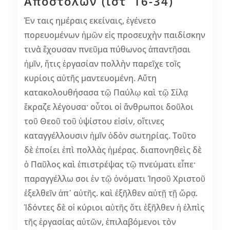
Αποστόλων (ιστ‘ 16-34)
Ἐν ταις ημέραις εκείναις, ἐγένετο
πορευομένων ἡμῶν εἰς προσευχὴν παιδίσκην
τινὰ ἔχουσαν πνεῦμα πύθωνος ἀπαντῆσαι
ἡμῖν, ἥτις ἐργασίαν πολλὴν παρεῖχε τοῖς
κυρίοις αὐτῆς μαντευομένη. Αὕτη
κατακολουθήσασα τῷ Παύλῳ καὶ τῷ Σίλᾳ
ἔκραζε λέγουσα· οὗτοι οἱ ἄνθρωποι δοῦλοι
τοῦ Θεοῦ τοῦ ὑψίστου εἰσίν, οἵτινες
καταγγέλλουσιν ἡμῖν ὁδὸν σωτηρίας. Τοῦτο
δὲ ἐποίει ἐπὶ πολλὰς ἡμέρας. διαπονηθεὶς δὲ
ὁ Παῦλος καὶ ἐπιστρέψας τῷ πνεύματι εἶπε·
παραγγέλλω σοι ἐν τῷ ὀνόματι Ἰησοῦ Χριστοῦ
ἐξελθεῖν ἀπ᾿ αὐτῆς. καὶ ἐξῆλθεν αὐτῇ τῇ ὥρᾳ.
Ἰδόντες δὲ οἱ κύριοι αὐτῆς ὅτι ἐξῆλθεν ἡ ἐλπὶς
τῆς ἐργασίας αὐτῶν, ἐπιλαβόμενοι τὸν