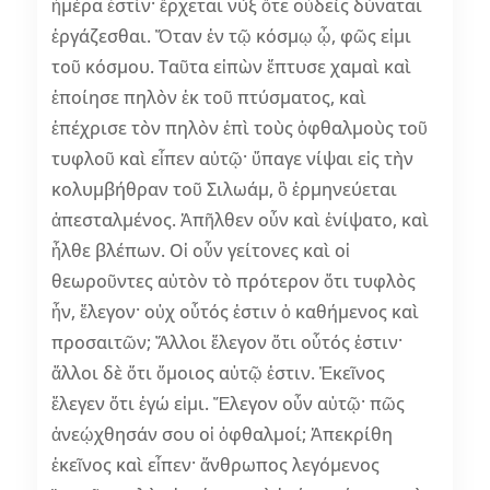
ἡμέρα ἐστίν· ἔρχεται νὺξ ὅτε οὐδεὶς δύναται
ἐργάζεσθαι. Ὅταν ἐν τῷ κόσμῳ ᾦ, φῶς εἰμι
τοῦ κόσμου. Ταῦτα εἰπὼν ἔπτυσε χαμαὶ καὶ
ἐποίησε πηλὸν ἐκ τοῦ πτύσματος, καὶ
ἐπέχρισε τὸν πηλὸν ἐπὶ τοὺς ὀφθαλμοὺς τοῦ
τυφλοῦ καὶ εἶπεν αὐτῷ· ὕπαγε νίψαι εἰς τὴν
κολυμβήθραν τοῦ Σιλωάμ, ὃ ἑρμηνεύεται
ἀπεσταλμένος. Ἀπῆλθεν οὖν καὶ ἐνίψατο, καὶ
ἦλθε βλέπων. Οἱ οὖν γείτονες καὶ οἱ
θεωροῦντες αὐτὸν τὸ πρότερον ὅτι τυφλὸς
ἦν, ἔλεγον· οὐχ οὗτός ἐστιν ὁ καθήμενος καὶ
προσαιτῶν; Ἄλλοι ἔλεγον ὅτι οὗτός ἐστιν·
ἄλλοι δὲ ὅτι ὅμοιος αὐτῷ ἐστιν. Ἐκεῖνος
ἔλεγεν ὅτι ἐγώ εἰμι. Ἔλεγον οὖν αὐτῷ· πῶς
ἀνεῴχθησάν σου οἱ ὀφθαλμοί; Ἀπεκρίθη
ἐκεῖνος καὶ εἶπεν· ἄνθρωπος λεγόμενος