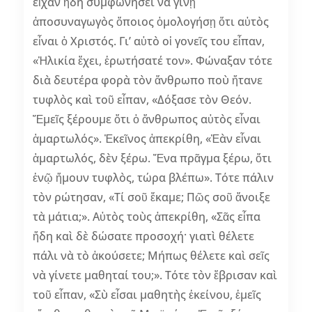
εἶχαν ἤδη συμφωνήσει νὰ γίνῃ
ἀποσυναγωγὸς ὅποιος ὁμολογήσῃ ὅτι αὐτὸς
εἶναι ὁ Χριστός. Γι’ αὐτὸ οἱ γονεῖς του εἶπαν,
«Ἡλικία ἔχει, ἐρωτήσατέ τον». Φώναξαν τότε
διὰ δευτέρα φορὰ τὸν ἄνθρωπο ποὺ ἤτανε
τυφλὸς καὶ τοῦ εἶπαν, «Δόξασε τὸν Θεόν.
Ἔμεῖς ξέρουμε ὅτι ὁ ἄνθρωπος αὐτὸς εἶναι
ἁμαρτωλός». Ἐκεῖνος ἀπεκρίθη, «Ἐὰν εἶναι
ἁμαρτωλός, δὲν ξέρω. Ἕνα πρᾶγμα ξέρω, ὅτι
ἐνῷ ἤμουν τυφλὸς, τώρα βλέπω». Τότε πάλιν
τὸν ρώτησαν, «Τί σοῦ ἔκαμε; Πῶς σοῦ ἄνοιξε
τὰ μάτια;». Αὐτὸς τοὺς ἀπεκρίθη, «Σᾶς εἶπα
ἤδη καὶ δὲ δώσατε προσοχή· γιατὶ θέλετε
πάλι νὰ τὸ ἀκούσετε; Μήπως θέλετε καὶ σεῖς
νὰ γίνετε μαθηταί του;». Τότε τὸν ἔβρισαν καὶ
τοῦ εἶπαν, «Σὺ εἶσαι μαθητὴς ἐκείνου, ἐμεῖς