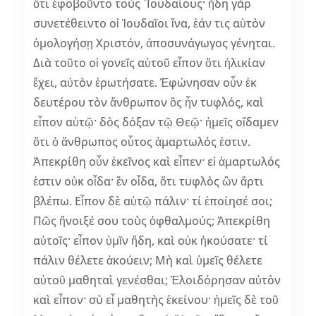
ὅτι ἐφοβοῦντο τοὺς ᾿Ιουδαίους· ἤδη γὰρ
συνετέθειντο οἱ Ἰουδαῖοι ἵνα, ἐάν τις αὐτὸν
ὁμολογήσῃ Χριστόν, ἀποσυνάγωγος γένηται.
Διὰ τοῦτο οἱ γονεῖς αὐτοῦ εἶπον ὅτι ἡλικίαν
ἔχει, αὐτὸν ἐρωτήσατε. Ἐφώνησαν οὖν ἐκ
δευτέρου τὸν ἄνθρωπον ὃς ἦν τυφλός, καὶ
εἶπον αὐτῷ· δὸς δόξαν τῷ Θεῷ· ἡμεῖς οἴδαμεν
ὅτι ὁ ἄνθρωπος οὗτος ἁμαρτωλός ἐστιν.
Ἀπεκρίθη οὖν ἐκεῖνος καὶ εἶπεν· εἰ ἁμαρτωλός
ἐστιν οὐκ οἶδα· ἓν οἶδα, ὅτι τυφλὸς ὢν ἄρτι
βλέπω. Εἶπον δὲ αὐτῷ πάλιν· τί ἐποίησέ σοι;
Πῶς ἤνοιξέ σου τοὺς ὀφθαλμούς; Ἀπεκρίθη
αὐτοῖς· εἶπον ὑμῖν ἤδη, καὶ οὐκ ἠκούσατε· τί
πάλιν θέλετε ἀκούειν; Μὴ καὶ ὑμεῖς θέλετε
αὐτοῦ μαθηταὶ γενέσθαι; Ἐλοιδόρησαν αὐτὸν
καὶ εἶπον· σὺ εἶ μαθητὴς ἐκείνου· ἡμεῖς δὲ τοῦ