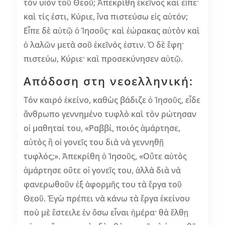
τὸν υἱὸν τοῦ Θεοῦ; Ἀπεκρίθη ἐκεῖνος καὶ εἶπε·
καὶ τίς ἐστι, Κύριε, ἵνα πιστεύσω εἰς αὐτόν;
Εἶπε δὲ αὐτῷ ὁ Ἰησοῦς· καὶ ἑώρακας αὐτὸν καὶ
ὁ λαλῶν μετὰ σοῦ ἐκεῖνός ἐστιν. Ὁ δὲ ἔφη·
πιστεύω, Κύριε· καὶ προσεκύνησεν αὐτῷ.
Απόδοση στη νεοελληνική:
Τόν καιρό ἐκείνο, καθὼς βάδιζε ὁ Ἰησοῦς, εἶδε
ἄνθρωπο γεννημένο τυφλὸ καὶ τὸν ρώτησαν
οἱ μαθηταί του, «Ραββί, ποιός ἁμάρτησε,
αὐτὸς ἢ οἱ γονεῖς του διὰ νὰ γεννηθῇ
τυφλός;». Ἀπεκρίθη ὁ Ἰησοῦς, «Οὔτε αὐτὸς
ἁμάρτησε οὔτε οἱ γονεῖς του, ἀλλὰ διὰ νὰ
φανερωθοῦν ἐξ ἀφορμῆς του τὰ ἔργα τοῦ
Θεοῦ. Ἐγὼ πρέπει νὰ κάνω τὰ ἔργα ἐκείνου
ποὺ μὲ ἔστειλε ἐν ὅσω εἶναι ἡμέρα· θὰ ἔλθῃ