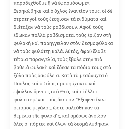
παραδεχθοῦμε ἢ νὰ ἐφαρμόσωμε».
Ξεσηκώθηκε καὶ ὁ ὄχλος ἐναντίον τους, οἱ δὲ
στρατηγοὶ τοὺς ξέσχισαν τὰ ἐνδύματα καὶ
διέταξαν νὰ τοὺς ραβδίσουν. Ἀφοῦ τοὺς
ἔδωκαν πολλὰ ραβδίσματα, τοὺς ἔριξαν στὴ
φυλακὴ καὶ παρήγγειλαν στὸν δεσμοφύλακα
νὰ τοὺς φυλάττῃ καλά. Αὐτός, ἀφοῦ ἔλαβε
τέτοια παραγγελία, τοὺς ἔβαλε στὴν πιὸ
βαθειὰ φυλακὴ καὶ ἔδεσε τὰ πόδια τους στὸ
ξύλο πρὸς ἀσφάλεια. Κατὰ τὰ μεσάνυχτα ὁ
Παῦλος καὶ ὁ Σίλας προσηύχοντο καὶ
ἔψαλλαν ὕμνους στὸ Θεό, καὶ οἱ ἄλλοι
φυλακισμένοι τοὺς ἄκουαν. Ἔξαφνα ἔγινε
σεισμὸς μεγάλος, ὥστε σαλεύθηκαν τὰ
θεμέλια τῆς φυλακῆς, καὶ ἀμέσως ἄνοιξαν
ὅλες οἱ πόρτες καὶ ὅλων τὰ δεσμὰ λύθηκαν.