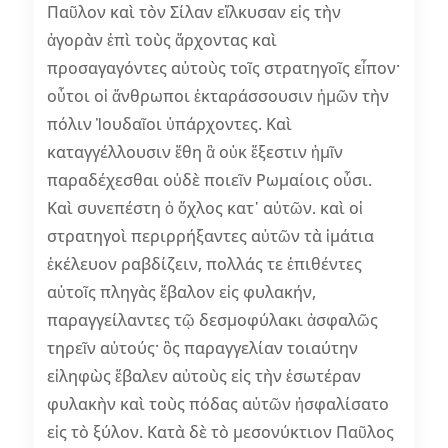
Παῦλον καὶ τὸν Σίλαν εἵλκυσαν εἰς τὴν
ἀγορὰν ἐπὶ τοὺς ἄρχοντας καὶ
προσαγαγόντες αὐτοὺς τοῖς στρατηγοῖς εἶπον·
οὗτοι οἱ ἄνθρωποι ἐκταράσσουσιν ἡμῶν τὴν
πόλιν Ἰουδαῖοι ὑπάρχοντες. Καὶ
καταγγέλλουσιν ἔθη ἃ οὐκ ἔξεστιν ἡμῖν
παραδέχεσθαι οὐδὲ ποιεῖν Ρωμαίοις οὖσι.
Καὶ συνεπέστη ὁ ὄχλος κατ᾿ αὐτῶν. καὶ οἱ
στρατηγοὶ περιρρήξαντες αὐτῶν τὰ ἱμάτια
ἐκέλευον ραβδίζειν, πολλάς τε ἐπιθέντες
αὐτοῖς πληγὰς ἔβαλον εἰς φυλακήν,
παραγγείλαντες τῷ δεσμοφύλακι ἀσφαλῶς
τηρεῖν αὐτούς· ὃς παραγγελίαν τοιαύτην
εἰληφὼς ἔβαλεν αὐτοὺς εἰς τὴν ἐσωτέραν
φυλακὴν καὶ τοὺς πόδας αὐτῶν ἠσφαλίσατο
εἰς τὸ ξύλον. Κατὰ δὲ τὸ μεσονύκτιον Παῦλος