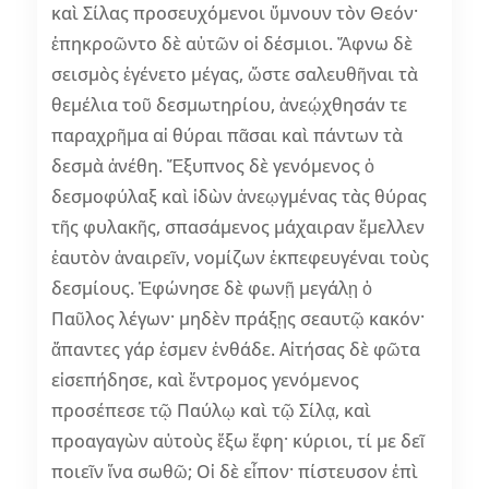
καὶ Σίλας προσευχόμενοι ὕμνουν τὸν Θεόν·
ἐπηκροῶντο δὲ αὐτῶν οἱ δέσμιοι. Ἄφνω δὲ
σεισμὸς ἐγένετο μέγας, ὥστε σαλευθῆναι τὰ
θεμέλια τοῦ δεσμωτηρίου, ἀνεῴχθησάν τε
παραχρῆμα αἱ θύραι πᾶσαι καὶ πάντων τὰ
δεσμὰ ἀνέθη. Ἔξυπνος δὲ γενόμενος ὁ
δεσμοφύλαξ καὶ ἰδὼν ἀνεῳγμένας τὰς θύρας
τῆς φυλακῆς, σπασάμενος μάχαιραν ἔμελλεν
ἑαυτὸν ἀναιρεῖν, νομίζων ἐκπεφευγέναι τοὺς
δεσμίους. Ἐφώνησε δὲ φωνῇ μεγάλῃ ὁ
Παῦλος λέγων· μηδὲν πράξῃς σεαυτῷ κακόν·
ἅπαντες γάρ ἐσμεν ἐνθάδε. Αἰτήσας δὲ φῶτα
εἰσεπήδησε, καὶ ἔντρομος γενόμενος
προσέπεσε τῷ Παύλῳ καὶ τῷ Σίλᾳ, καὶ
προαγαγὼν αὐτοὺς ἔξω ἔφη· κύριοι, τί με δεῖ
ποιεῖν ἵνα σωθῶ; Οἱ δὲ εἶπον· πίστευσον ἐπὶ