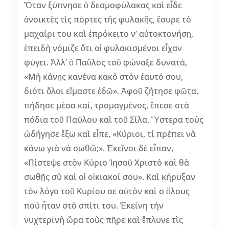
Ὅταν ξύπνησε ὁ δεσμοφύλακας καὶ εἶδε
ἀνοικτὲς τὶς πόρτες τῆς φυλακῆς, ἔσυρε τὸ
μαχαίρι του καὶ ἐπρόκειτο ν’ αὐτοκτονήσῃ,
ἐπειδὴ νόμιζε ὅτι οἱ φυλακισμένοι εἶχαν
φύγει. Ἀλλ’ ὁ Παῦλος τοῦ φώναξε δυνατά,
«Μὴ κάνῃς κανένα κακὸ στὸν ἑαυτό σου,
διότι ὅλοι εἴμαστε ἐδῶ». Ἀφοῦ ζήτησε φῶτα,
πήδησε μέσα καί, τρομαγμένος, ἔπεσε στὰ
πόδια τοῦ Παύλου καὶ τοῦ Σίλα. Ὕστερα τοὺς
ὡδήγησε ἔξω καὶ εἶπε, «Κύριοι, τί πρέπει νὰ
κάνω γιὰ νὰ σωθῶ;». Ἐκεῖνοι δὲ εἶπαν,
«Πίστεψε στὸν Κύριο Ἰησοῦ Χριστὸ καὶ θὰ
σωθῇς σὺ καὶ οἱ οἰκιακοί σου». Καὶ κήρυξαν
τὸν λόγο τοῦ Κυρίου σε αὐτὸν καὶ σ ὅλους
ποὺ ἦταν στὸ σπίτι του. Ἐκείνη τὴν
νυχτερινὴ ὥρα τοὺς πῆρε καὶ ἔπλυνε τὶς