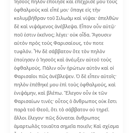
Ἰησοῦς πηλὸν ἐποίησε καὶ ἐπέχρισέ μου τοὺς
ὀφθαλμοὺς καὶ εἶπέ μοι· ὕπαγε εἰς τὴν
κολυμβήθραν τοῦ Σιλωὰμ καὶ νίψαι· ἀπελθὼν
δὲ καὶ νιψάμενος ἀνέβλεψα. Εἶπον οὖν αὐτῷ·
ποῦ ἐστιν ἐκεῖνος; λέγει· οὐκ οἶδα. Ἄγουσιν
αὐτὸν πρὸς τοὺς Φαρισαίους, τόν ποτε
τυφλόν. Ἦν δὲ σάββατον ὅτε τὸν πηλὸν
ἐποίησεν ὁ Ἰησοῦς καὶ ἀνέῳξεν αὐτοῦ τοὺς
ὀφθαλμούς. Πάλιν οὖν ἠρώτων αὐτὸν καὶ οἱ
Φαρισαῖοι πῶς ἀνέβλεψεν. Ὁ δὲ εἶπεν αὐτοῖς·
πηλὸν ἐπέθηκέ μου ἐπὶ τοὺς ὀφθαλμούς, καὶ
ἐνιψάμην, καὶ βλέπω. Ἔλεγον οὖν ἐκ τῶν
Φαρισαίων τινές· οὗτος ὁ ἄνθρωπος οὐκ ἔστι
παρὰ τοῦ Θεοῦ, ὅτι τὸ σάββατον οὐ τηρεῖ.
ἄλλοι ἔλεγον· πῶς δύναται ἄνθρωπος
ἁμαρτωλὸς τοιαῦτα σημεῖα ποιεῖν; Καὶ σχίσμα