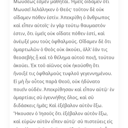
Μωυσέως ἐσμὲν μαθηταί. Ἡμεῖς οἴδαμεν ὅτι
Μωυσεῖ λελάληκεν ὁ Θεός· τοῦτον δὲ οὐκ
οἴδαμεν πόθεν ἐστίν. Ἀπεκρίθη ὁ ἄνθρωπος
καὶ εἶπεν αὐτοῖς· ἐν γὰρ τούτῳ θαυμαστόν
ἐστιν, ὅτι ὑμεῖς οὐκ οἴδατε πόθεν ἐστί, καὶ
ἀνέῳξέ μου τοὺς ὀφθαλμούς. Οἴδαμεν δὲ ὅτι
ἁμαρτωλῶν ὁ Θεὸς οὐκ ἀκούει, ἀλλ‘ ἐάν τις
θεοσεβὴς ᾖ καὶ τὸ θέλημα αὐτοῦ ποιῇ, τούτου
ἀκούει. Ἐκ τοῦ αἰῶνος οὐκ ἠκούσθη ὅτι
ἤνοιξέ τις ὀφθαλμοὺς τυφλοῦ γεγεννημένου.
Εἰ μὴ ἦν οὗτος παρὰ Θεοῦ, οὐκ ἠδύνατο
ποιεῖν οὐδέν. Ἀπεκρίθησαν καὶ εἶπον αὐτῷ· ἐν
ἁμαρτίαις σὺ ἐγεννήθης ὅλος, καὶ σὺ
διδάσκεις ἡμᾶς; Καὶ ἐξέβαλον αὐτὸν ἔξω.
Ἤκουσεν ὁ Ἰησοῦς ὅτι ἐξέβαλον αὐτὸν ἔξω,
καὶ εὑρὼν αὐτὸν εἶπεν αὐτῷ· σὺ πιστεύεις εἰς