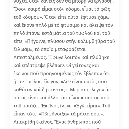
νύχτα, ὅταν κανεὶς δὲν θὰ μπορῇ νὰ ἐργασθῇ.
Ὅσον καιρὸ εἶμαι στὸν κόσμο, εἶμαι τὸ φῶς
τοῦ κόσμου». Ὅταν εἶπε αὐτά, ἔφτυσε χάμω
καὶ ἔκανε πηλὸ μὲ τὸ φτύσιμο καὶ ἄλειψε τὸν
πηλὸ ἐπάνω εστὰ μάτια τοῦ τυφλοῦ καὶ τοῦ
εἶπε, «Πήγαινε, πλύσου στὴν κολυμβήθρα τοῦ
Σιλωάμ», τὸ ὁποῖο μεταφράζεται
Ἀπεσταλμένος. Ἔφυγε λοιπὸν καὶ πλύθηκε
καὶ ἐπέστρεψε βλέπων. Οἱ γείτονες καὶ
ἐκεῖνοι ποὺ προηγουμένως τὸν ἔβλεπαν ὅτι
ἦταν τυφλός, ἔλεγαν, «Δὲν εἶναι αὐτὸς ποὺ
καθόταν καὶ ζητιάνευε;». Μερικοὶ ἔλεγαν ὅτι
αὐτὸς εἶναι καὶ ἄλλοι ὅτι εἶναι κάποιος ποὺ
τοῦ μοιάζει. Ἐκεῖνος ἔλεγε, «Ἐγὼ εἶμαι». Τοῦ
εἶπαν τότε, «Πῶς ἄνοιξαν τὰ μάτια σου;».
Ἀπεκρίθη ἐκεῖνος, Ἕνας ἄνθρωπος ποὺ