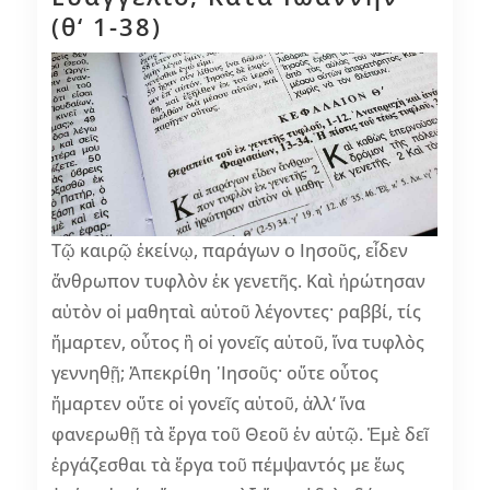
(θ‘ 1-38)
Τῷ καιρῷ ἐκείνῳ, παράγων ο Ιησοῦς, εἶδεν
ἄνθρωπον τυφλὸν ἐκ γενετῆς. Καὶ ἠρώτησαν
αὐτὸν οἱ μαθηταὶ αὐτοῦ λέγοντες· ραββί, τίς
ἥμαρτεν, οὗτος ἢ οἱ γονεῖς αὐτοῦ, ἵνα τυφλὸς
γεννηθῇ; Ἀπεκρίθη ᾿Ιησοῦς· οὔτε οὗτος
ἥμαρτεν οὔτε οἱ γονεῖς αὐτοῦ, ἀλλ‘ ἵνα
φανερωθῇ τὰ ἔργα τοῦ Θεοῦ ἐν αὐτῷ. Ἐμὲ δεῖ
ἐργάζεσθαι τὰ ἔργα τοῦ πέμψαντός με ἕως